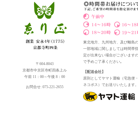
東北地方、九州地方、及び離島
一部地域に関しましては時間帯
定が出来ない場合がございます
で予めご了承ください｡
〒604-8043
京都市中京区寺町四条上ル
【配送会社】
午前 11：00～午後 8：00
原則としてヤマト運輸（宅急便
ネコポス）でお送りいたします
お問合せ: 075-221-2655