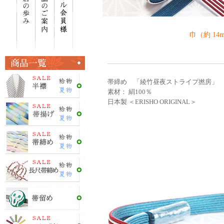
巾（約 14
帯締め 「綾竹昼夜ストライプ撚房」 ／
素材： 絹100％
日本製 ＜ERISHO ORIGINAL＞