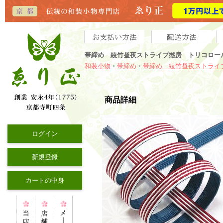
帯締め 綾竹昼夜ストライプ撚房 トリコロール
和装小物
帯締め
帯締め 綾竹昼夜ストライ
>
>
商品詳細
ログイン
新規登録
カートの中身