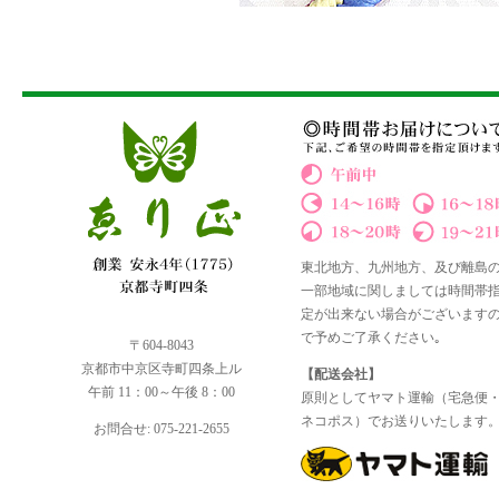
東北地方、九州地方、及び離島
一部地域に関しましては時間帯
定が出来ない場合がございます
で予めご了承ください｡
〒604-8043
京都市中京区寺町四条上ル
【配送会社】
午前 11：00～午後 8：00
原則としてヤマト運輸（宅急便
ネコポス）でお送りいたします
お問合せ: 075-221-2655