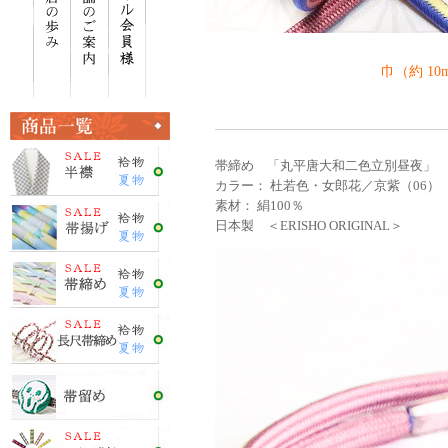
巾（約 10
帯締め 「丸平唐大和二色立別昼夜」
カラー： 杜若色・女郎花／京紫（06）
素材： 絹100％
日本製 ＜ERISHO ORIGINAL＞