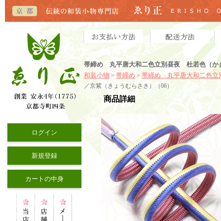
帯締め 丸平唐大和二色立別昼夜 杜若色（か
和装小物
帯締め
帯締め 丸平唐大和二色立
>
>
／京紫（きょうむらさき）（06）
商品詳細
ログイン
新規登録
カートの中身