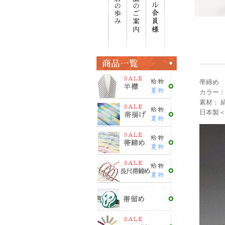
帯締め
カラー：
素材： 絹
日本製＜E