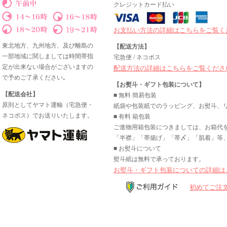
クレジットカード払い
お支払い方法の詳細はこちらをご覧く
東北地方、九州地方、及び離島の
【配送方法】
一部地域に関しましては時間帯指
宅急便 / ネコポス
定が出来ない場合がございますの
配送方法の詳細はこちらをご覧くださ
で予めご了承ください｡
【お熨斗・ギフト包装について】
【配送会社】
■ 無料 簡易包装
原則としてヤマト運輸（宅急便・
紙袋や包装紙でのラッピング、お熨斗、
ネコポス）でお送りいたします。
■ 有料 箱包装
ご進物用箱包装につきましては、お箱代
「半襟」「帯揚げ」「帯〆」「肌着」等、
■ お熨斗について
熨斗紙は無料で承っております。
お熨斗・ギフト包装についての詳細は
初めてご注