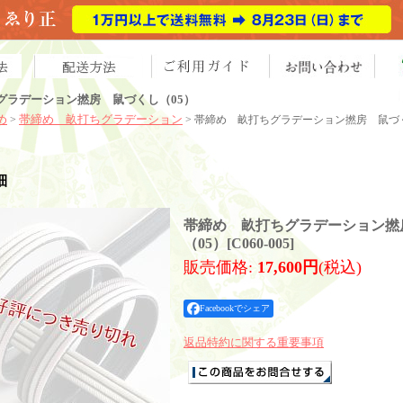
グラデーション撚房 鼠づくし（05）
め
帯締め 畝打ちグラデーション
>
> 帯締め 畝打ちグラデーション撚房 鼠づ
細
帯締め 畝打ちグラデーション撚
（05）
[
C060-005
]
販売価格
:
17,600円
(税込)
Facebookでシェア
返品特約に関する重要事項