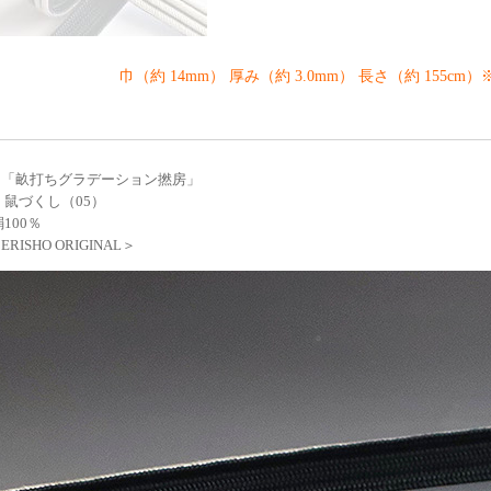
巾（約 14mm） 厚み（約 3.0mm） 長さ（約 155cm
 「畝打ちグラデーション撚房」
 鼠づくし（05）
100％
RISHO ORIGINAL＞