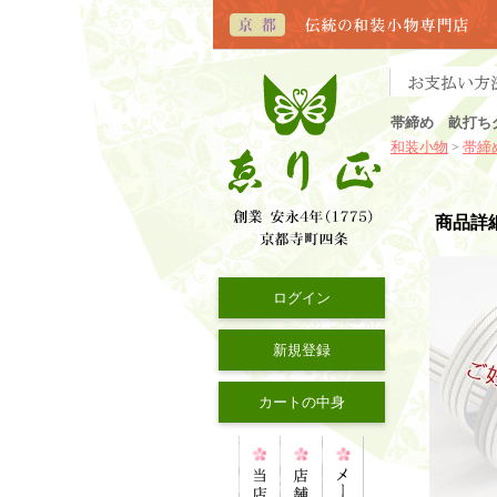
帯締め 畝打ち
和装小物
帯締
>
商品詳
ログイン
新規登録
カートの中身