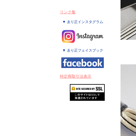
リンク集
▼ ゑり正インスタグラム
▼ ゑり正フェイスブック
特定商取引法表示