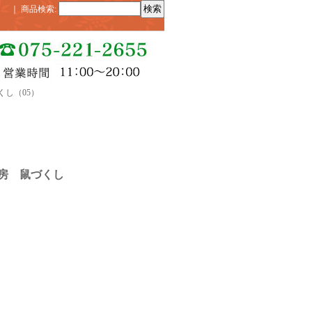
｜
商品検索
:
くし（05）
房 鼠づくし