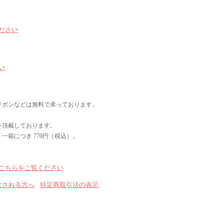
ださい
い
リボンなどは無料で承っております。
を頂戴しております。
一箱につき 770円（税込）。
こちらをご覧ください
文される方へ
特定商取引法の表示