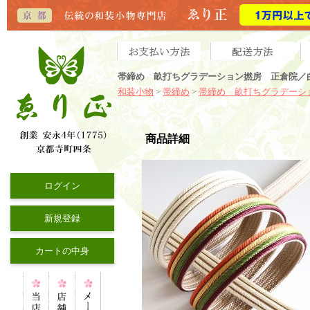
帯締め 畝打ちグラデーション撚房 正倉院／白
和装小物
帯締め
帯締め 畝打ちグラデーシ
>
>
商品詳細
ログイン
新規登録
カートの中身