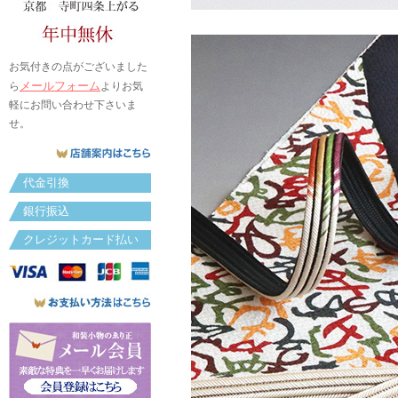
お気付きの点がございました
メールフォーム
ら
よりお気
軽にお問い合わせ下さいま
せ。
代金引換
銀行振込
クレジットカード払い