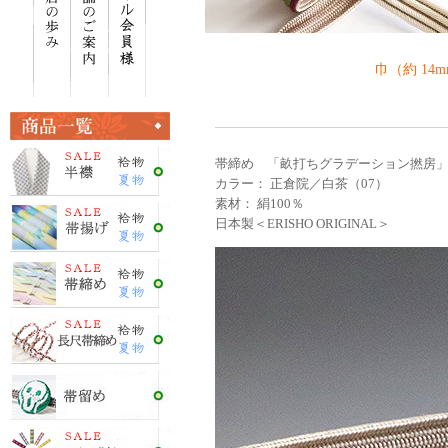
巾（約 14
帯締め 「畝打ちグラデーション撚房
カラー： 正倉院／白茶（07）
素材： 絹100％
日本製＜ERISHO ORIGINAL＞