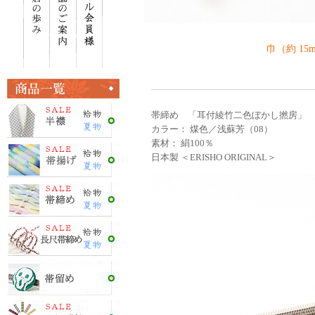
巾（約 15
帯締め 「耳付綾竹二色ぼかし撚房」
カラー： 煤色／浅蘇芳（08）
素材： 絹100％
日本製 ＜ERISHO ORIGINAL＞