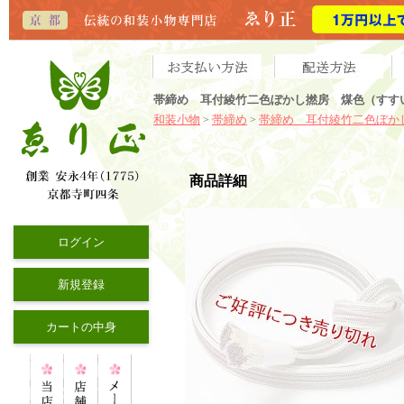
帯締め 耳付綾竹二色ぼかし撚房 煤色（すす
和装小物
帯締め
帯締め 耳付綾竹二色ぼか
>
>
商品詳細
ログイン
新規登録
カートの中身