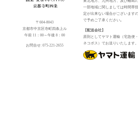
東北地方、九州地方、及び離島
一部地域に関しましては時間帯
定が出来ない場合がございます
で予めご了承ください｡
〒604-8043
京都市中京区寺町四条上ル
【配送会社】
午前 11：00～午後 8：00
原則としてヤマト運輸（宅急便
ネコポス）でお送りいたします
お問合せ: 075-221-2655