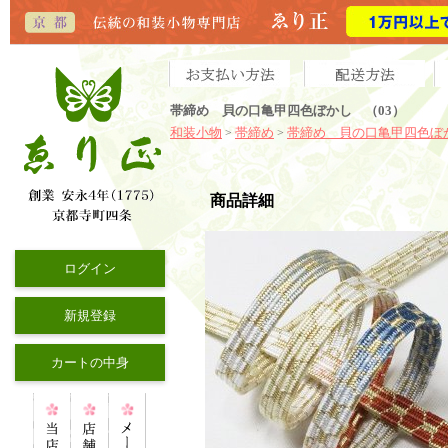
帯締め 貝の口亀甲四色ぼかし （03）
和装小物
帯締め
帯締め 貝の口亀甲四色ぼ
>
>
商品詳細
ログイン
新規登録
カートの中身