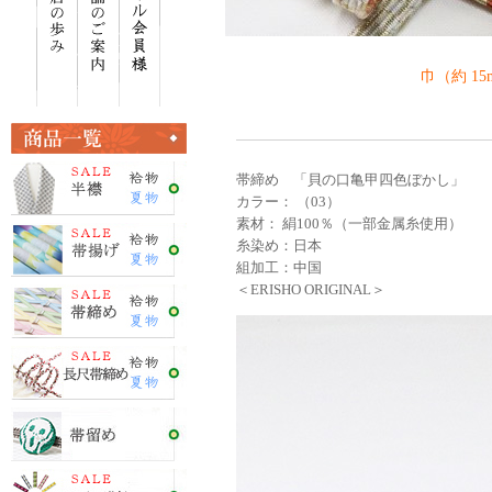
巾（約 1
帯締め 「貝の口亀甲四色ぼかし」
カラー： （03）
素材： 絹100％（一部金属糸使用）
糸染め：日本
組加工：中国
＜ERISHO ORIGINAL＞