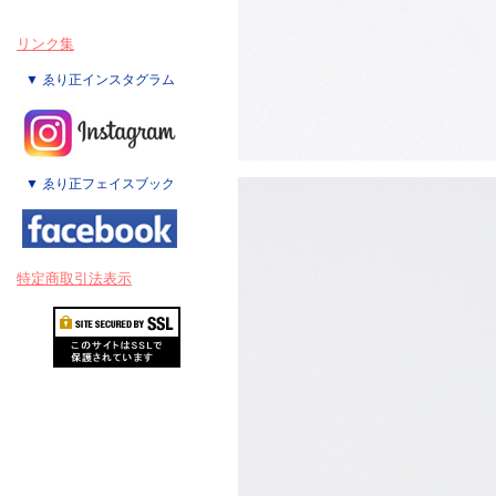
リンク集
▼ ゑり正インスタグラム
▼ ゑり正フェイスブック
特定商取引法表示