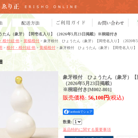
たん（象牙）【岡壱名入り】（2026年5月23日掲載）※桐箱付き
・根付紐 他
黄楊根付
>
> 象牙根付 ひょうたん（象牙）【岡壱名入り】（2026年
用
根付・根付紐 他
黄楊根付
>
>
> 象牙根付 ひょうたん（象牙）【岡壱名入り】（
細
象牙根付 ひょうたん（象牙）【
（2026年5月23日掲載）
※桐箱付き
[
M002-801
]
販売価格
:
56,100円
(税込)
Facebookでシェア
数量
:
返品特約に関する重要事項