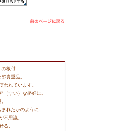
＞の根付
た超貴重品。
使われています。
粋（すい）な格好に。
用。
込まれたかのように、
が不思議。
せる、