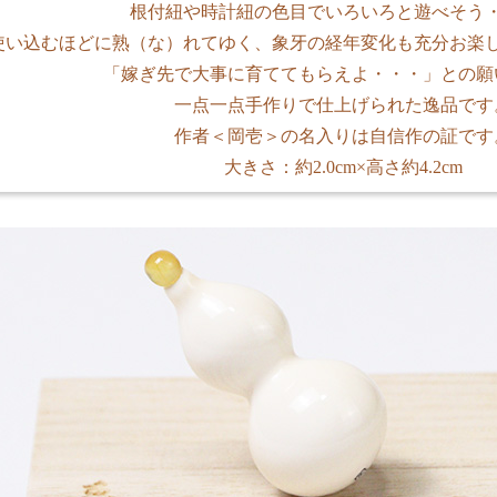
根付紐や時計紐の色目でいろいろと遊べそう
使い込むほどに熟（な）れてゆく、象牙の経年変化も充分お楽
「嫁ぎ先で大事に育ててもらえよ・・・」との願
一点一点手作りで仕上げられた逸品です
作者＜岡壱＞の名入りは自信作の証です
大きさ：約2.0cm×高さ約4.2cm