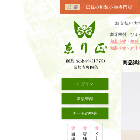
象牙根付 ひょう
和装小物
根付
>
和装小物
紳士
>
商品詳
ログイン
新規登録
カートの中身