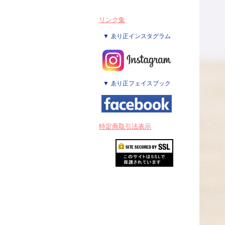
リンク集
▼ ゑり正インスタグラム
▼ ゑり正フェイスブック
特定商取引法表示