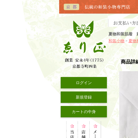
夏物和装肌着 
和装小物
夏物
>
商品詳
ログイン
新規登録
カートの中身