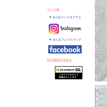
リンク集
▼ ゑり正インスタグラム
▼ ゑり正フェイスブック
特定商取引法表示