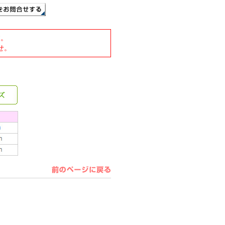
す。
せ。