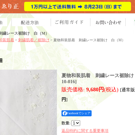
刺繍レース裾除け 白（M）
和装肌着
刺繍肌着／裾除け
>
> 夏物和装肌着 刺繍レース裾除け 白（M）
細
夏物和装肌着 刺繍レース裾除け
10-016
]
販売価格
:
9,680円
(税込)
[通常
円
]
Facebookでシェア
数量
:
返品特約に関する重要事項