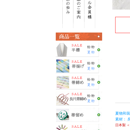
夏物和装
素材： 
日本製 ＜E