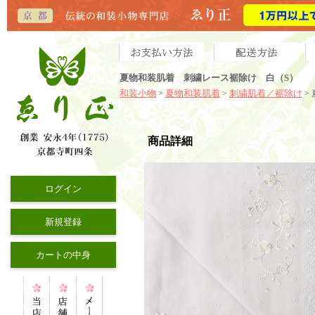
夏物和装肌着 刺繍レース裾除け 白（S）
和装小物
夏物和装肌着
刺繍肌着／裾除け
>
>
>
商品詳細
ログイン
新規登録
カートの中身