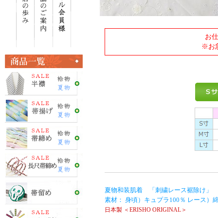
お
※お
夏物和装肌着 「刺繍レース裾除け」 ／
素材： 身頃）キュプラ100％ レース）綿
日本製 ＜ERISHO ORIGINAL＞