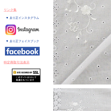
リンク集
▼ ゑり正インスタグラム
▼ ゑり正フェイスブック
特定商取引法表示