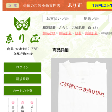
和装肌着 さらし 共袖肌着 白（S）
和装小物
和装肌着
肌着
共袖肌着
>
>
>
> 和装肌
商品詳細
ログイン
新規登録
カートの中身