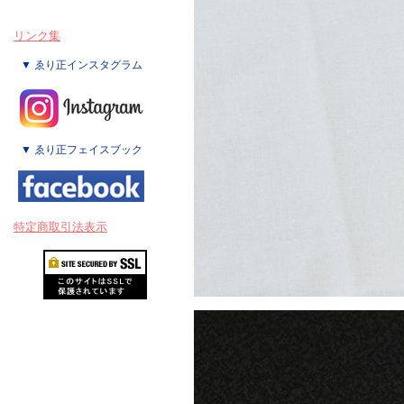
リンク集
▼ ゑり正インスタグラム
▼ ゑり正フェイスブック
特定商取引法表示