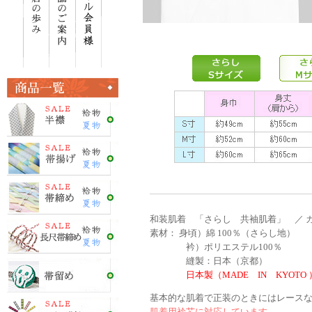
和装肌着 「さらし 共袖肌着」 ／ カ
素材： 身頃）綿 100％（さらし地）
衿）ポリエステル100％
縫製：日本（京都）
日本製（MADE IN KYOTO ）
基本的な肌着で正装のときにはレース
肌着用衿芯に対応しています。