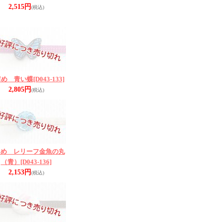
2,515円
(税込)
留め 青い蝶
[D043-133]
2,805円
(税込)
留め レリーフ金魚の丸
（青）
[D043-136]
2,153円
(税込)