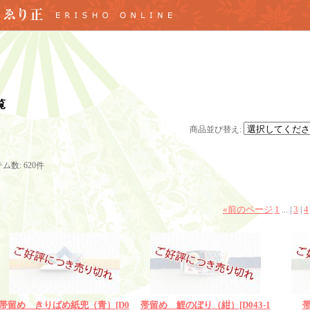
覧
商品並び替え
:
テム数
:
620件
«
前のページ
1
3
4
...
|
|
帯留め きりばめ紙兜（青）
[D0
帯留め 鯉のぼり（紺）
[D043-1