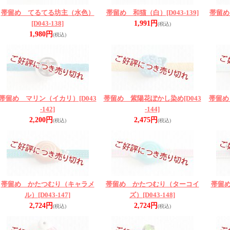
帯留め てるてる坊主（水色）
帯留め 和猫（白）
[D043-139]
帯留め
[D043-138]
1,991円
(税込)
1,980円
(税込)
帯留め マリン（イカリ）
[D043
帯留め 紫陽花ぼかし染め
[D043
帯留め
-142]
-144]
2,200円
2,475円
(税込)
(税込)
帯留め かたつむり（キャラメ
帯留め かたつむり（ターコイ
帯留
ル）
[D043-147]
ズ）
[D043-148]
2,724円
2,724円
(税込)
(税込)