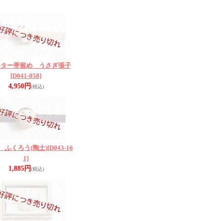
ーター帯留め うさぎ張子
[D041-058]
4,950円
(税込)
 ふくろう(陶土)
[D043-16
1]
1,885円
(税込)