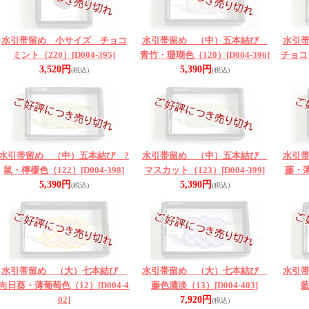
水引帯留め 小サイズ チョコ
水引帯留め （中）五本結び
水引
ミント（220）
[D004-395]
青竹・珊瑚色（120）
[D004-396]
チョコ
3,520円
5,390円
(税込)
(税込)
水引帯留め （中）五本結び ?
水引帯留め （中）五本結び
水引
鼠・檸檬色（122）
[D004-398]
マスカット（123）
[D004-399]
藤・薄
5,390円
5,390円
(税込)
(税込)
水引帯留め （大）七本結び
水引帯留め （大）七本結び
水引
向日葵・薄葡萄色（12）
[D004-4
藤色濃淡（13）
[D004-403]
藍
02]
7,920円
(税込)