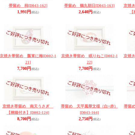
帯留め 柿
[D043-162]
帯留め 鶴丸朝日
[D043-163]
京焼
1,991円
2,640円
【
(税込)
(税込)
京焼き帯留め 瓢箪に梅
[D002-1
京焼き帯留め 眠りねこ
[D002-1
京焼
21]
22]
7,700円
7,700円
(税込)
(税込)
京焼き帯留め 南天うさぎ
帯留め 天平風華文様（白×赤）
帯留
【桐箱付き】
[D002-124]
[D043-164]
8,700円
2,750円
(税込)
(税込)