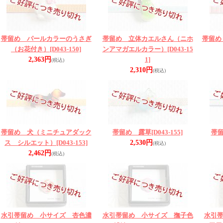
帯留め パールカラーのうさぎ
帯留め 立体カエルさん（ニホ
帯留め
（お花付き）
[D043-150]
ンアマガエルカラー）
[D043-15
2,363円
1]
(税込)
2,310円
(税込)
帯留め 犬（ミニチュアダック
帯留め 露草
[D043-155]
帯
ス シルエット）
[D043-153]
2,530円
(税込)
2,462円
(税込)
水引帯留め 小サイズ 杏色濃
水引帯留め 小サイズ 撫子色
水引