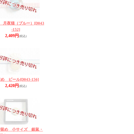
 月夜猫（ブルー）
[D043
-152]
2,409円
(税込)
留め ビール
[D043-156]
2,420円
(税込)
帯留め 小サイズ 銀鼠・