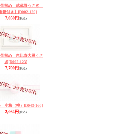
き帯留め 武蔵野うさぎ
桐箱付き】
[D002-120]
7,050円
(税込)
き帯留め 恵比寿大黒うさ
ぎ
[D002-123]
7,700円
(税込)
め 小梅（桃）
[D043-166]
2,064円
(税込)