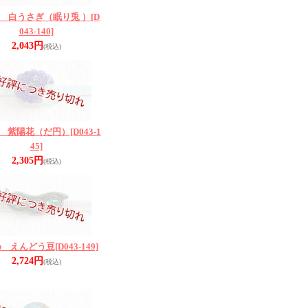
 白うさぎ（眠り兎 ）
[D
043-140]
2,043円
(税込)
 紫陽花（だ円）
[D043-1
45]
2,305円
(税込)
め えんどう豆
[D043-149]
2,724円
(税込)