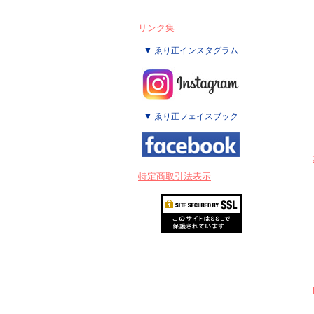
リンク集
▼ ゑり正インスタグラム
▼ ゑり正フェイスブック
特定商取引法表示