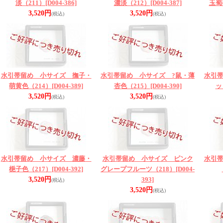
淡（211）
[D004-386]
濃淡（212）
[D004-387]
玉蜀
3,520円
3,520円
(税込)
(税込)
水引帯留め 小サイズ 撫子・
水引帯留め 小サイズ ?鼠・薄
水引
萌黄色（214）
[D004-389]
杏色（215）
[D004-390]
ッ
3,520円
3,520円
(税込)
(税込)
水引帯留め 小サイズ 濃藤・
水引帯留め 小サイズ ピンク
水引
梔子色（217）
[D004-392]
グレープフルーツ（218）
[D004-
3,520円
393]
(税込)
3,520円
(税込)