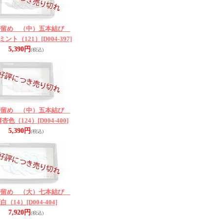
帯留め （中）五本結び
ミント（121）
[D004-397]
5,390円
(税込)
帯留め （中）五本結び
杏色（124）
[D004-400]
5,390円
(税込)
帯留め （大）七本結び
白（14）
[D004-404]
7,920円
(税込)