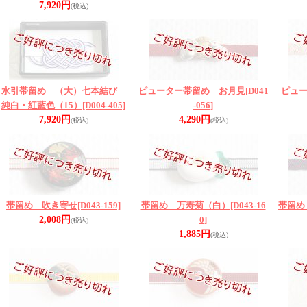
7,920円
(税込)
水引帯留め （大）七本結び
ピューター帯留め お月見
[D041
ピュ
純白・紅藍色（15）
[D004-405]
-056]
7,920円
4,290円
(税込)
(税込)
帯留め 吹き寄せ
[D043-159]
帯留め 万寿菊（白）
[D043-16
帯留め
2,008円
0]
(税込)
1,885円
(税込)