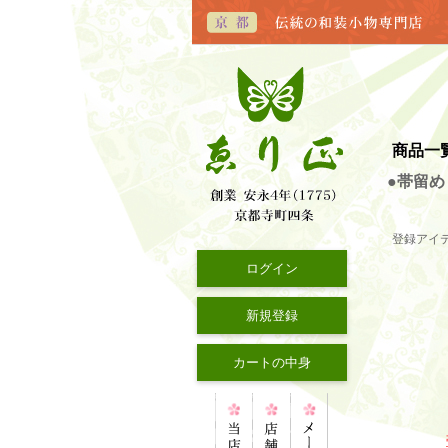
商品一
●帯留め
登録アイ
ログイン
新規登録
カートの中身