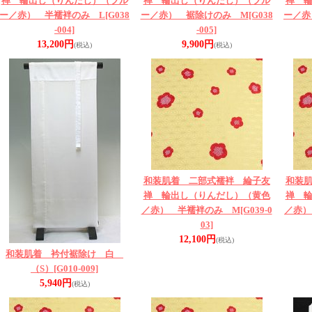
禅 輪出し（りんだし）（ブル
禅 輪出し（りんだし）（ブル
禅 
ー／赤） 半襦袢のみ L
[G038
ー／赤） 裾除けのみ M
[G038
ー／赤
-004]
-005]
13,200円
9,900円
(税込)
(税込)
和装肌着 二部式襦袢 綸子友
和装
禅 輪出し（りんだし）（黄色
禅 
／赤） 半襦袢のみ M
[G039-0
／赤）
03]
12,100円
(税込)
和装肌着 衿付裾除け 白
（S）
[G010-009]
5,940円
(税込)