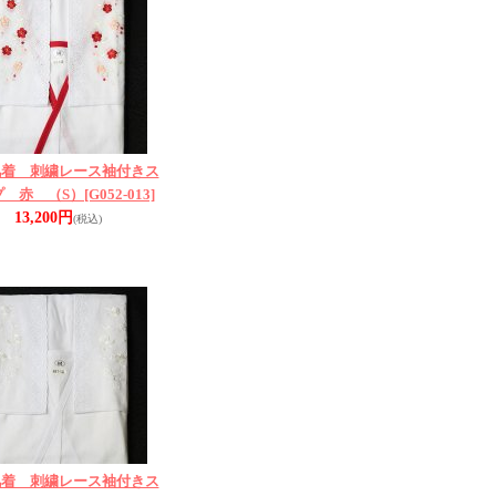
肌着 刺繍レース袖付きス
プ 赤 （S）
[G052-013]
13,200円
(税込)
肌着 刺繍レース袖付きス