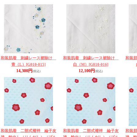
和装肌着 刺繍レース裾除け
和装肌着 刺繍レース裾除け
和装
青（L）
[G010-015]
白（M）
[G010-016]
14,300円
12,100円
(税込)
(税込)
和装肌着 二部式襦袢 綸子友
和装肌着 二部式襦袢 綸子友
和装