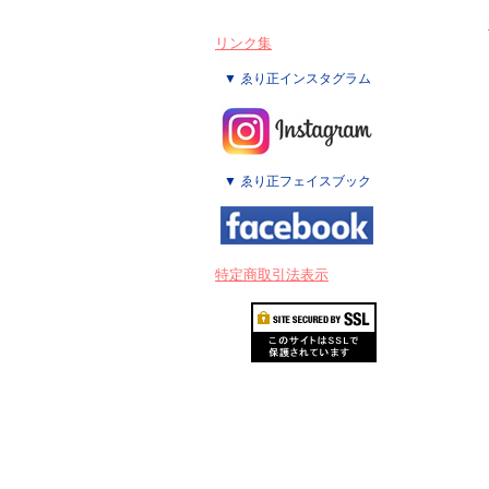
リンク集
▼ ゑり正インスタグラム
▼ ゑり正フェイスブック
特定商取引法表示