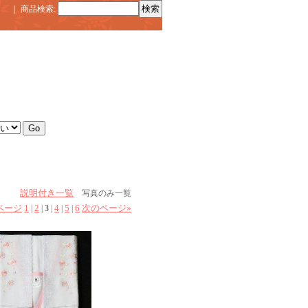
｜
商品検索
:
説明付き一覧
写真のみ一覧
ページ
1
2
4
5
6
次のページ
»
|
|
3
|
|
|