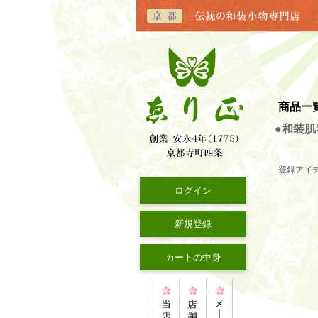
商品一
●和装肌
登録アイ
ログイン
新規登録
カートの中身