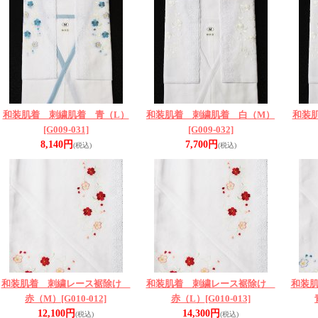
和装肌着 刺繍肌着 青（L）
和装肌着 刺繍肌着 白（M）
和装
[G009-031]
[G009-032]
8,140円
7,700円
(税込)
(税込)
和装肌着 刺繍レース裾除け
和装肌着 刺繍レース裾除け
和装
赤（M）
[G010-012]
赤（L）
[G010-013]
12,100円
14,300円
(税込)
(税込)