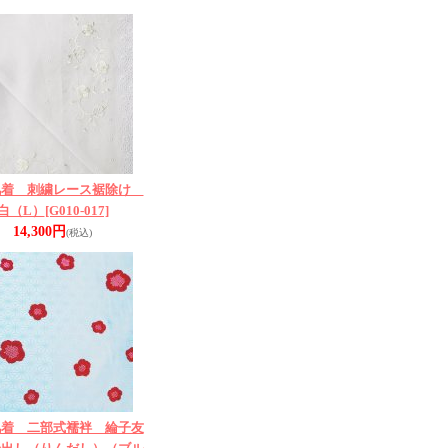
肌着 刺繍レース裾除け
白（L）
[G010-017]
14,300円
(税込)
肌着 二部式襦袢 綸子友