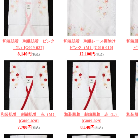
和装肌着 刺繍肌着 ピンク
和装肌着 刺繍レース裾除け
和装
（L）
[G009-027]
ピンク（M）
[G010-010]
ピ
8,140円
12,100円
(税込)
(税込)
和装肌着 刺繍肌着 赤（M）
和装肌着 刺繍肌着 赤（L）
和装
[G009-028]
[G009-029]
7,700円
8,140円
(税込)
(税込)