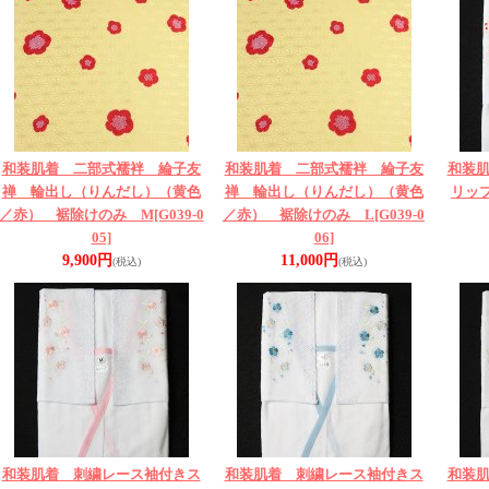
和装肌着 二部式襦袢 綸子友
和装肌着 二部式襦袢 綸子友
和装
禅 輪出し（りんだし）（黄色
禅 輪出し（りんだし）（黄色
リッ
／赤） 裾除けのみ M
[G039-0
／赤） 裾除けのみ L
[G039-0
05]
06]
9,900円
11,000円
(税込)
(税込)
和装肌着 刺繍レース袖付きス
和装肌着 刺繍レース袖付きス
和装