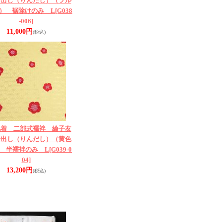
輪出し（りんだし）（ブル
） 裾除けのみ L
[G038
-006]
11,000円
(税込)
肌着 二部式襦袢 綸子友
輪出し（りんだし）（黄色
 半襦袢のみ L
[G039-0
04]
13,200円
(税込)