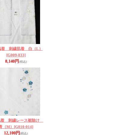
肌着 刺繍肌着 白（L）
[G009-033]
8,140円
(税込)
肌着 刺繍レース裾除け
青（M）
[G010-014]
12,100円
(税込)