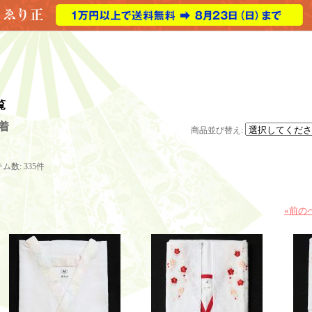
覧
着
商品並び替え
:
テム数
:
335件
«
前の