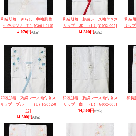
和装肌着 さらし 共袖肌着
和装肌着 刺繍レース袖付きス
和装
七色タヅナ（L）
[G001-016]
リップ 赤 （L）
[G052-005]
リップ
4,070円
14,300円
(税込)
(税込)
和装肌着 刺繍レース袖付きス
和装肌着 刺繍レース袖付きス
和装
リップ ブルー （L）
[G052-0
リップ 白 （L）
[G052-008]
07]
14,300円
(税込)
14,300円
(税込)