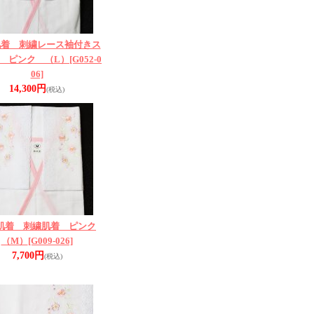
肌着 刺繍レース袖付きス
 ピンク （L）
[G052-0
06]
14,300円
(税込)
肌着 刺繍肌着 ピンク
（M）
[G009-026]
7,700円
(税込)