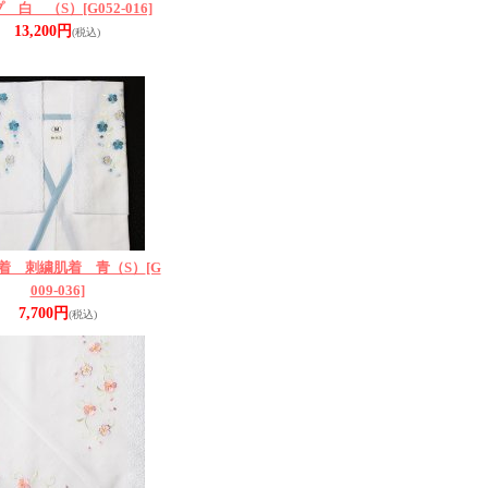
プ 白 （S）
[G052-016]
13,200円
(税込)
着 刺繍肌着 青（S）
[G
009-036]
7,700円
(税込)