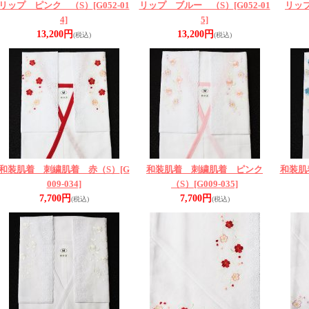
リップ ピンク （S）
[G052-01
リップ ブルー （S）
[G052-01
リッ
4]
5]
13,200円
13,200円
(税込)
(税込)
和装肌着 刺繍肌着 赤（S）
[G
和装肌着 刺繍肌着 ピンク
和装肌
009-034]
（S）
[G009-035]
7,700円
7,700円
(税込)
(税込)