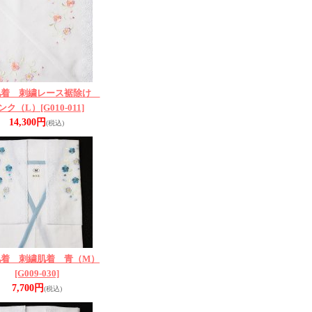
肌着 刺繍レース裾除け
ンク（L）
[G010-011]
14,300円
(税込)
肌着 刺繍肌着 青（M）
[G009-030]
7,700円
(税込)