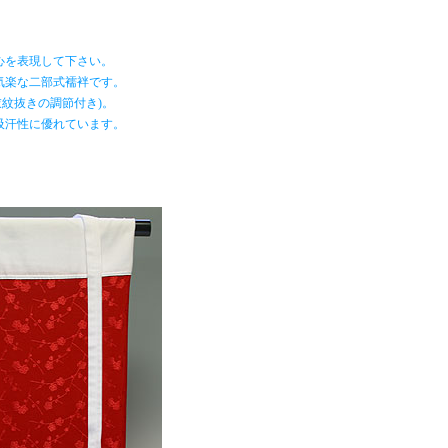
心を表現して下さい。
気楽な二部式襦袢です。
紋抜きの調節付き)。
吸汗性に優れています。