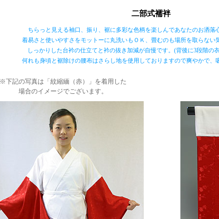
二部式襦袢
ちらっと見える袖口、振り、裾に多彩な色柄を楽しんであなたのお洒落
着易さと使いやすさをモットーに丸洗いもＯＫ、畳むのも場所を取らない
しっかりした台衿の仕立てと衿の抜き加減が自慢です。(背後に3段階の衣
何れも身頃と裾除けの腰布はさらし地を使用しておりますので爽やかで、
※下記の写真は「紋縮緬（赤）」を着用した
場合のイメージでございます。