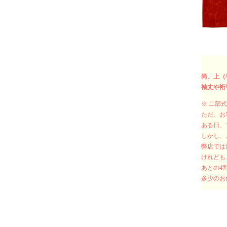
尚、上（
袖丈や裄
※ 二部
ただ、お
ある日、
しかし、
弊店では
けれども
あとの4
多少のお