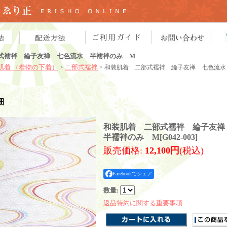
式襦袢 綸子友禅 七色流水 半襦袢のみ M
肌着 （着物の下着）
二部式襦袢
>
> 和装肌着 二部式襦袢 綸子友禅 七色流
細
和装肌着 二部式襦袢 綸子友
半襦袢のみ M
[
G042-003
]
販売価格
:
12,100円
(税込)
Facebookでシェア
数量
:
返品特約に関する重要事項