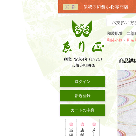
和装肌着 二部
和装小物
和装
>
商品詳
ログイン
新規登録
カートの中身