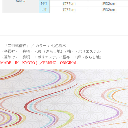
 「二部式襦袢」 ／ カラー： 七色流水
（半襦袢） 身頃・・綿 （さらし地） / 袖・・ポリエステル
（裾除け） 身頃・・ポリエステル / 腰布・・綿（さらし地）
ADE IN KYOTO ）／ERISHO ORIGINAL