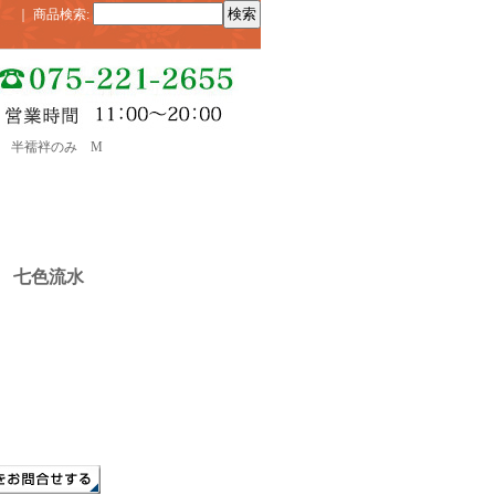
｜
商品検索
:
水 半襦袢のみ M
禅 七色流水