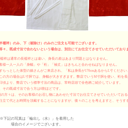
半襦袢）のみ、下（裾除け）のみのご注文も可能でございます。
等々、既成寸法で合わないという場合は、別注にてお仕立てさせていただいており
式襦袢は通常の長襦袢とは違い、身長の差はあまり問題とはなりません。
客様一人一人の「身幅」や「裄」「袖丈」はきちんと合わせねばなりません。
すらっとした体型の娘さんがご来店され、「私は身長が170cmあるからL寸くださ
この方の場合はL寸胴では、身幅が大きすぎます。弊店でいうM寸胴を使い、裄を
日頃より、弊店でいう標準寸法の商品は、常時店頭で全色柄ご紹介しています。
、その既成寸法で合う方は6割ほどです。
割の方々は、そのお客様のお召し物にあわせた寸法でお仕立てさせていただいてお
仕立て代とお時間を頂戴することになりますが、後々のことを考えますと、そうす
※下記の写真は「輪出し（水）」を着用した
場合のイメージでございます。