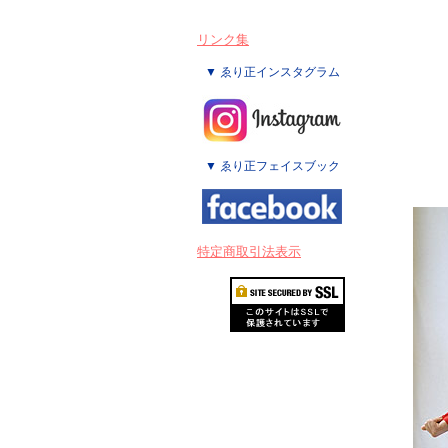
リンク集
▼ ゑり正インスタグラム
▼ ゑり正フェイスブック
特定商取引法表示