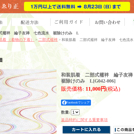
式襦袢 綸子友禅 七色流水 裾除けのみ L
肌着 （着物の下着）
二部式襦袢
>
> 和装肌着 二部式襦袢 綸子友禅 七色流水
細
和装肌着 二部式襦袢 綸子友
裾除けのみ L
[
G042-006
]
販売価格
:
11,000円
(税込)
Facebookでシェア
数量
:
返品特約に関する重要事項