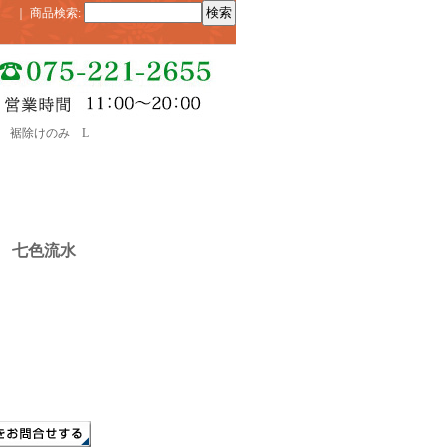
｜
商品検索
:
 裾除けのみ L
禅 七色流水