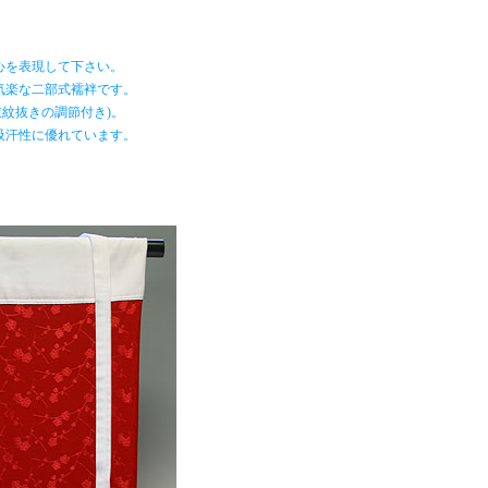
心を表現して下さい。
気楽な二部式襦袢です。
紋抜きの調節付き)。
吸汗性に優れています。