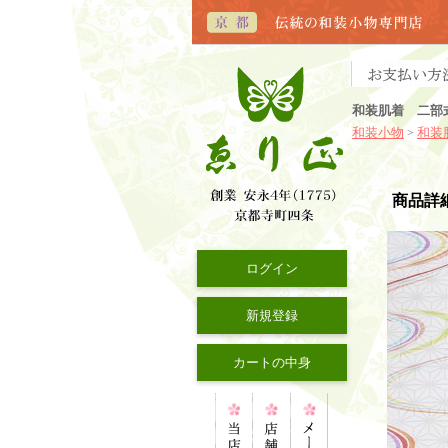
和装肌着 二部
和装小物
和装
>
商品詳
ログイン
新規登録
カートの中身