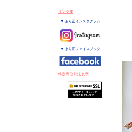
リンク集
▼ ゑり正インスタグラム
▼ ゑり正フェイスブック
特定商取引法表示