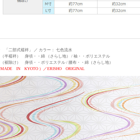
 「二部式襦袢」 ／ カラー： 七色流水
（半襦袢） 身頃・・綿 （さらし地） / 袖・・ポリエステル
（裾除け） 身頃・・ポリエステル / 腰布・・綿（さらし地）
ADE IN KYOTO ）／ERISHO ORIGINAL