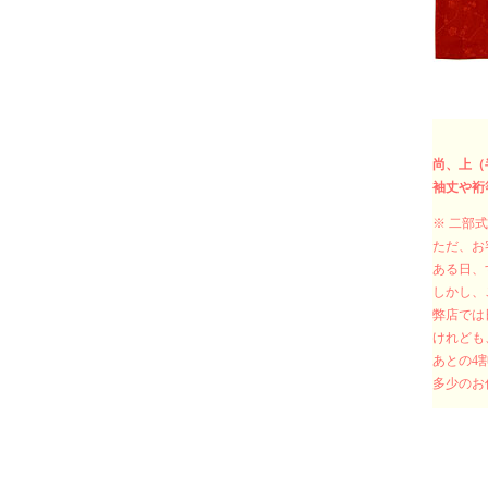
尚、上（
袖丈や裄
※ 二部
ただ、お
ある日、
しかし、
弊店では
けれども
あとの4
多少のお