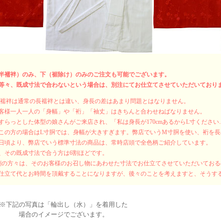
半襦袢）のみ、下（裾除け）のみのご注文も可能でございます。
等々、既成寸法で合わないという場合は、別注にてお仕立てさせていただいており
式襦袢は通常の長襦袢とは違い、身長の差はあまり問題とはなりません。
客様一人一人の「身幅」や「裄」「袖丈」はきちんと合わせねばなりません。
すらっとした体型の娘さんがご来店され、「私は身長が170cmあるからL寸くださ
この方の場合はL寸胴では、身幅が大きすぎます。弊店でいうM寸胴を使い、裄を
日頃より、弊店でいう標準寸法の商品は、常時店頭で全色柄ご紹介しています。
、その既成寸法で合う方は6割ほどです。
割の方々は、そのお客様のお召し物にあわせた寸法でお仕立てさせていただいてお
仕立て代とお時間を頂戴することになりますが、後々のことを考えますと、そうす
※下記の写真は「輪出し（水）」を着用した
場合のイメージでございます。