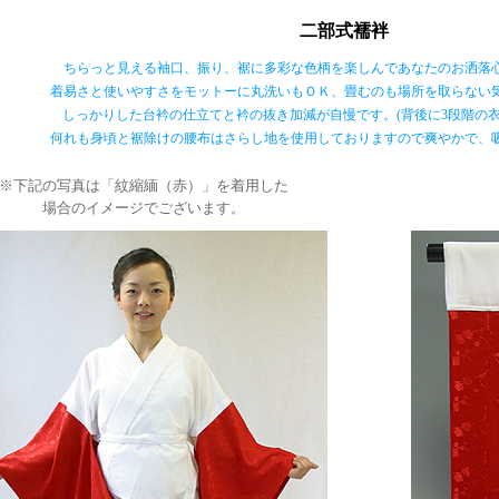
二部式襦袢
ちらっと見える袖口、振り、裾に多彩な色柄を楽しんであなたのお洒落
着易さと使いやすさをモットーに丸洗いもＯＫ、畳むのも場所を取らない
しっかりした台衿の仕立てと衿の抜き加減が自慢です。(背後に3段階の衣
何れも身頃と裾除けの腰布はさらし地を使用しておりますので爽やかで、
※下記の写真は「紋縮緬（赤）」を着用した
場合のイメージでございます。