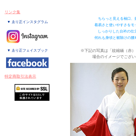
リンク集
ちらっと見える袖口、
▼ ゑり正インスタグラム
着易さと使いやすさをモ
しっかりした台衿の仕
何れも身頃と裾除けの腰
▼ ゑり正フェイスブック
※下記の写真は「紋縮緬（赤）
場合のイメージでござい
特定商取引法表示