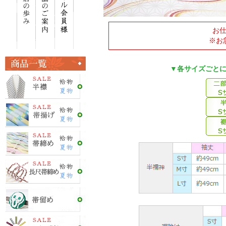
お
※お
▼各サイズごと