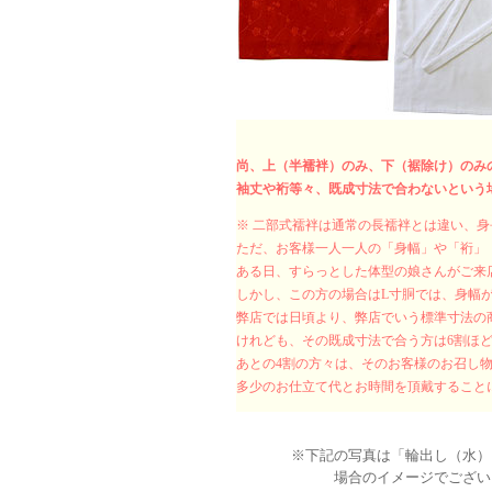
尚、上（半襦袢）のみ、下（裾除け）のみ
袖丈や裄等々、既成寸法で合わないという
※ 二部式襦袢は通常の長襦袢とは違い、
ただ、お客様一人一人の「身幅」や「裄」
ある日、すらっとした体型の娘さんがご来店
しかし、この方の場合はL寸胴では、身幅
弊店では日頃より、弊店でいう標準寸法の
けれども、その既成寸法で合う方は6割ほ
あとの4割の方々は、そのお客様のお召し
多少のお仕立て代とお時間を頂戴すること
※下記の写真は「輪出し（水）
場合のイメージでござい