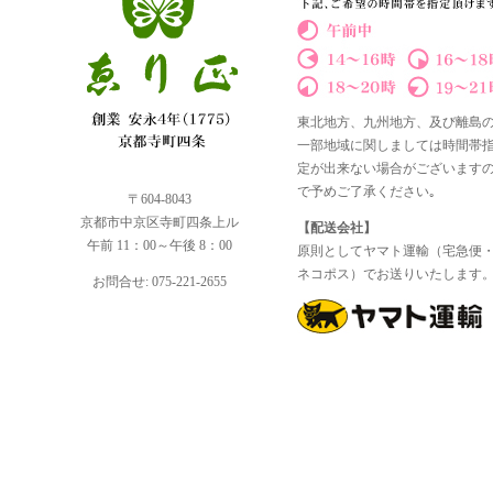
東北地方、九州地方、及び離島
一部地域に関しましては時間帯
定が出来ない場合がございます
で予めご了承ください｡
〒604-8043
京都市中京区寺町四条上ル
【配送会社】
午前 11：00～午後 8：00
原則としてヤマト運輸（宅急便
ネコポス）でお送りいたします
お問合せ: 075-221-2655