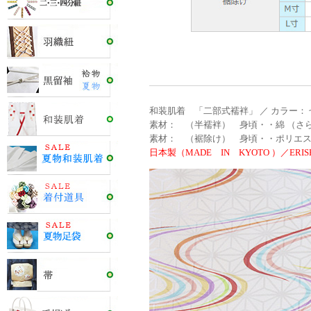
和装肌着 「二部式襦袢」 ／ カラー：
素材： （半襦袢） 身頃・・綿 （さら
素材： （裾除け） 身頃・・ポリエステ
日本製（MADE IN KYOTO ）／ERISH