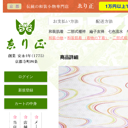
和装肌着 二部式襦袢 綸子友禅 七色流水 
和装小物
和装肌着 （着物の下着）
二部式襦
>
>
商品詳細
ログイン
新規登録
カートの中身