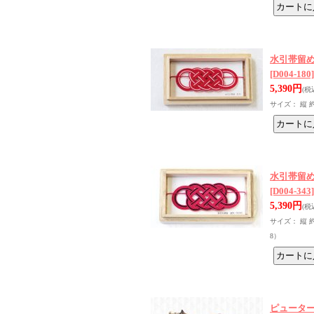
水引帯留め
[D004-180]
5,390円
(税
サイズ： 縦 約
水引帯留め
[D004-343]
5,390円
(税
サイズ： 縦 約
8）
ピュータ