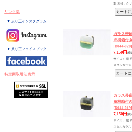
製 素材：ク
リンク集
▼ ゑり正インスタグラム
ガラス帯留
※桐箱付
[D044-020]
▼ ゑり正フェイスブック
7,150円
(税
サイズ： 縦 約
スタルガラス
特定商取引法表示
ガラス帯留
※桐箱付
[D044-019]
7,150円
(税
サイズ： 縦 約
スタルガラス