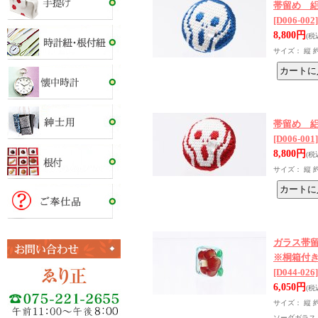
帯留め 
[D006-002]
8,800円
(税
サイズ： 縦 
帯留め 
[D006-001]
8,800円
(税
サイズ： 縦 
ガラス帯留め
※桐箱付
[D044-026]
6,050円
(税
サイズ： 縦 約
ソーダガラス