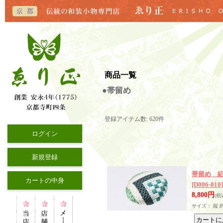
商品一覧
●帯留め
登録アイテム数
:
620件
ログイン
新規登録
帯留め 
カートの中身
[D006-010]
8,800円
(税
サイズ： 縦 