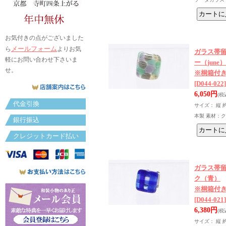
お気付きの点がございました
メールフォーム
ら
よりお気
ガラス帯留
軽にお問い合わせ下さいま
ー（june）
せ。
※桐箱付
[D044-022]
6,050円
(税
代金引換
サイズ： 縦 約
本製 素材：
銀行振込
クレジットカード払い
ガラス帯留
ク（青）
※桐箱付
[D044-021]
6,380円
(税
サイズ： 縦 約