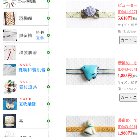
ピュータ
[D041-027]
5,610円
(税
サイズ： 縦 
鍮（しんちゅ
帯留め 小
[D043-004]
1,885円
(税
サイズ： 縦 
脂・スワロフ
帯留め 
[D043-006]
1,980円
(税