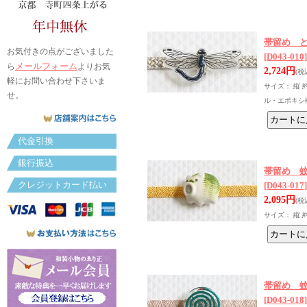
帯留め 
お気付きの点がございました
[D043-010]
メールフォーム
ら
よりお気
2,724円
(税
軽にお問い合わせ下さいま
サイズ： 縦 
せ。
ル・エポキシ
代金引換
銀行振込
帯留め 
クレジットカード払い
[D043-017]
2,095円
(税
サイズ： 縦 
帯留め 
[D043-018]