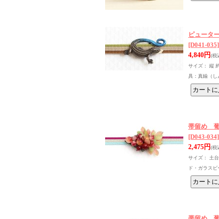
ピュータ
[D041-035]
4,840円
(税
サイズ： 縦 
具：真鍮（し
帯留め 
[D043-034]
2,475円
(税
サイズ： 土台
ド・ガラスビ
帯留め 