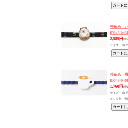
帯留め 
[D043-043]
2,585円
(税
サイズ： 縦 
帯留め 
[D043-046]
1,760円
(税
サイズ： 縦 
キシ樹脂・帯