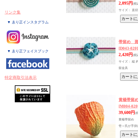
2,095円
(税
サイズ： 直
リンク集
▼ ゑり正インスタグラム
帯留め 
[D043-020]
▼ ゑり正フェイスブック
2,420円
(税
サイズ： 縦 
留金具
特定商取引法表示
黄楊帯留
[M004-020
39,600円
(
黄楊帯留め 「
壱＞氏が手掛け