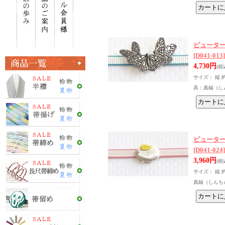
ピュータ
[D041-013]
4,730円
(税
サイズ： 縦 
具：真鍮（し
ピュータ
[D041-024]
3,960円
(税
サイズ： 縦 
真鍮（しんち