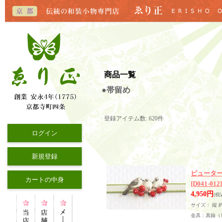
商品一覧
●帯留め
登録アイテム数
:
620件
ログイン
新規登録
ピュータ
カートの中身
[D041-012]
4,950円
(税
サイズ： 縦 
金具：真鍮（